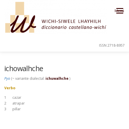
Saltar al contenido
Menú
ISSN 2718-8957
PRESENTACIÓN
PARA EL USUARIO
ichowalhche
Pyo
(~ variante dialectal:
ichuwalhche
)
ORDEN ALFABÉTICO
CRÉDITOS
Verbo
1
cazar
2
atrapar
3
pillar