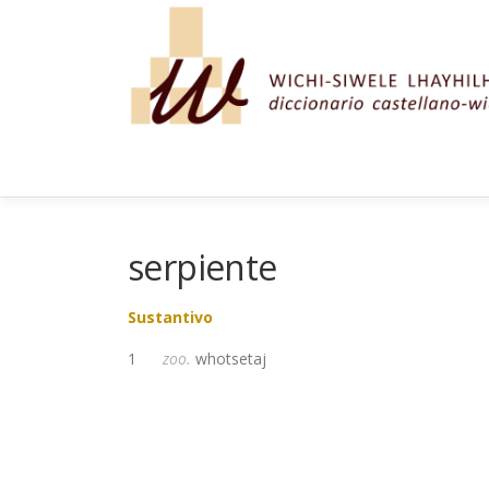
Saltar al contenido
serpiente
Sustantivo
1
zoo.
whotsetaj