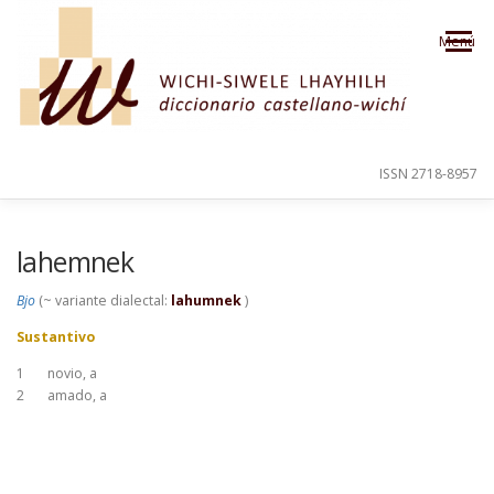
Saltar al contenido
Menú
ISSN 2718-8957
PRESENTACIÓN
PARA EL USUARIO
lahemnek
Bjo
(~ variante dialectal:
lahumnek
)
ORDEN ALFABÉTICO
CRÉDITOS
Sustantivo
1
novio, a
2
amado, a