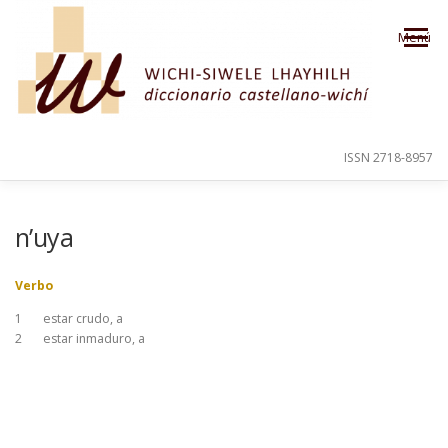
Saltar al contenido
Menú
ISSN 2718-8957
PRESENTACIÓN
PARA EL USUARIO
n’uya
Verbo
ORDEN ALFABÉTICO
CRÉDITOS
1
estar crudo, a
2
estar inmaduro, a