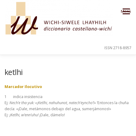
Saltar al contenido
Menú
ISSN 2718-8957
PRESENTACIÓN
PARA EL USUARIO
ketlhi
Marcador Ilocutivo
ORDEN ALFABÉTICO
CRÉDITOS
1
indica insistencia
Ej:
Nech’e tha yuk: «¡Ketlhi, nahuhunot, natech’eyncho’!»
‘Entonces la chuña
decía: «¡Dale, metámonos debajo del agua, sumerjámonos!»
Ej:
¡Ketlhi, w’enn’uhu!
¡Dale, dámelo!