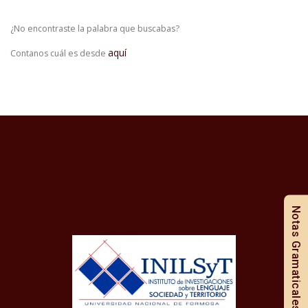
¿No encontraste la palabra que buscabas?
aquí
Contanos cuál es desde
Notas Gramaticales