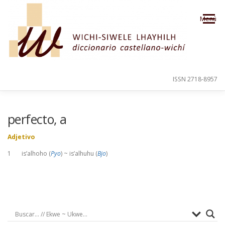
Saltar al contenido
Menú
ISSN 2718-8957
PRESENTACIÓN
PARA EL USUARIO
perfecto, a
Adjetivo
ORDEN ALFABÉTICO
CRÉDITOS
1 is’alhoho (
Pyo
) ~ is’alhuhu (
Bjo
)