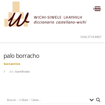
Saltar al contenido
Menú
ISSN 2718-8957
PRESENTACIÓN
PARA EL USUARIO
palo borracho
Sustantivo
ORDEN ALFABÉTICO
CRÉDITOS
1
Bot.
tsemlhokw