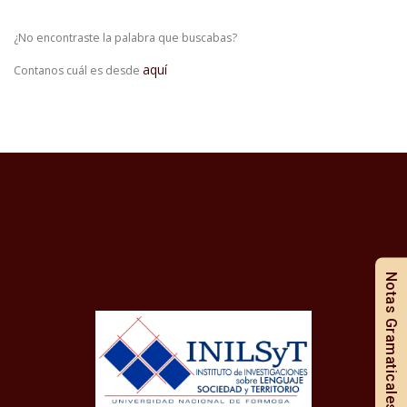
¿No encontraste la palabra que buscabas?
aquí
Contanos cuál es desde
Notas Gramaticales