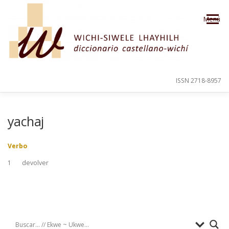
Saltar al contenido
Menú
ISSN 2718-8957
PRESENTACIÓN
PARA EL USUARIO
yachaj
Verbo
ORDEN ALFABÉTICO
CRÉDITOS
1
devolver