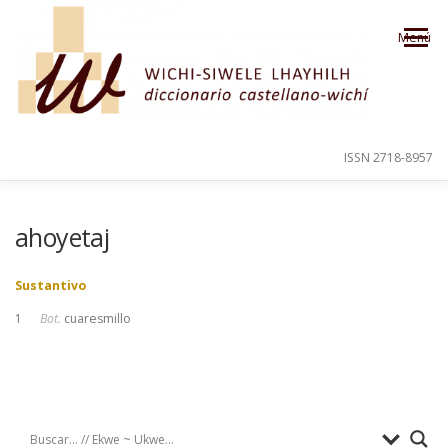
Saltar al contenido
Menú
ISSN 2718-8957
PRESENTACIÓN
PARA EL USUARIO
ahoyetaj
Sustantivo
ORDEN ALFABÉTICO
CRÉDITOS
1
Bot.
cuaresmillo