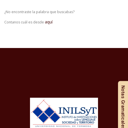
¿No encontraste la palabra que buscabas?
aquí
Contanos cuál es desde
Notas Gramaticales