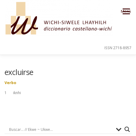
Saltar al contenido
Menú
ISSN 2718-8957
PRESENTACIÓN
PARA EL USUARIO
excluirse
Verbo
ORDEN ALFABÉTICO
CRÉDITOS
1 iknhi