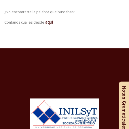
¿No encontraste la palabra que buscabas?
aquí
Contanos cuál es desde
Notas Gramaticales