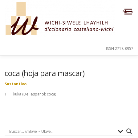
Saltar al contenido
Menú
ISSN 2718-8957
PRESENTACIÓN
PARA EL USUARIO
coca (hoja para mascar)
Sustantivo
ORDEN ALFABÉTICO
CRÉDITOS
1 kuka (Del español: coca)