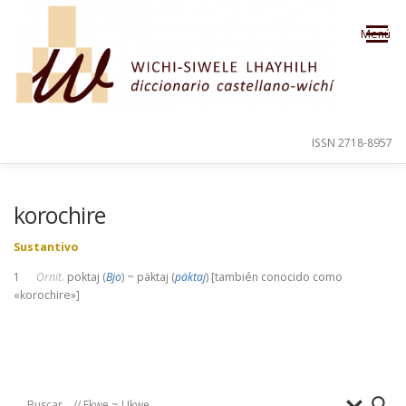
Saltar al contenido
Menú
ISSN 2718-8957
PRESENTACIÓN
PARA EL USUARIO
korochire
Sustantivo
ORDEN ALFABÉTICO
CRÉDITOS
1
Ornit.
poktaj (
Bjo
) ~ päktaj (
päktaj
) [también conocido como
«korochire»]