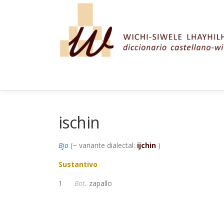
Saltar al contenido
ischin
Bjo
(~ variante dialectal:
ijchin
)
Sustantivo
1
Bot.
zapallo