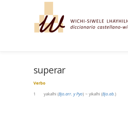
Saltar al contenido
superar
Verbo
1 yakalhi (
Bjo.arr. y Pyo
) ~ yikalhi (
Bjo.ab.
)