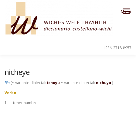
Saltar al contenido
Menú
ISSN 2718-8957
PRESENTACIÓN
PARA EL USUARIO
nicheye
Bjo
(~ variante dialectal:
ichuyu
~ variante dialectal:
nichuyu
)
ORDEN ALFABÉTICO
CRÉDITOS
Verbo
1
tener hambre