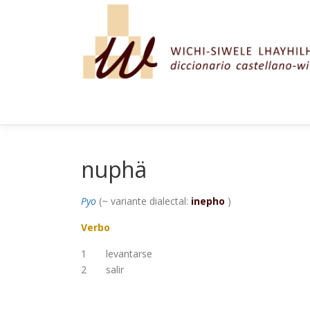
Saltar al contenido
nuphä
Pyo
(~ variante dialectal:
inepho
)
Verbo
1
levantarse
2
salir