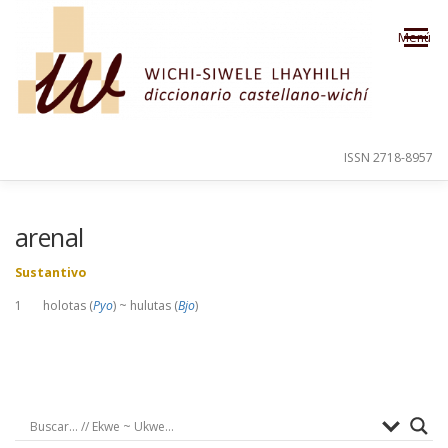
Saltar al contenido
Menú
ISSN 2718-8957
PRESENTACIÓN
PARA EL USUARIO
arenal
Sustantivo
ORDEN ALFABÉTICO
CRÉDITOS
1 holotas (
Pyo
) ~ hulutas (
Bjo
)