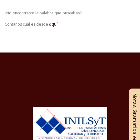
¿No encontraste la palabra que buscabas?
aquí
Contanos cuál es desde
Notas Gramaticales