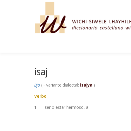
Saltar al contenido
isaj
Bjo
(~ variante dialectal:
isajya
)
Verbo
1
ser o estar hermoso, a