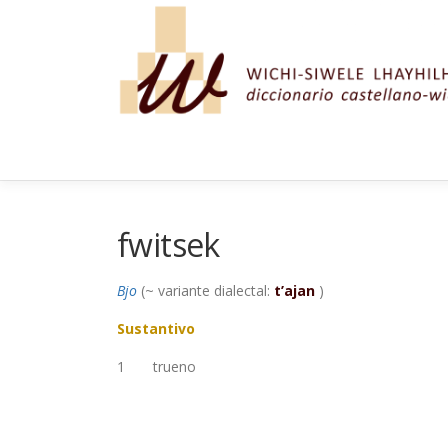
Saltar al contenido
fwitsek
Bjo
(~ variante dialectal:
t’ajan
)
Sustantivo
1
trueno