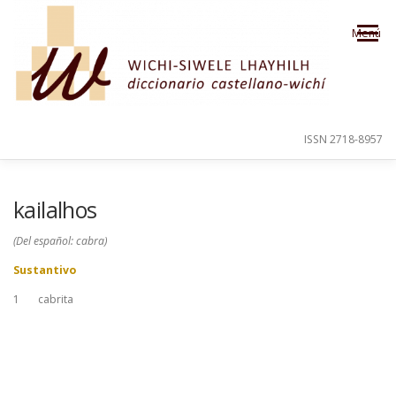
Saltar al contenido
Menú
ISSN 2718-8957
PRESENTACIÓN
PARA EL USUARIO
kailalhos
(Del español: cabra)
ORDEN ALFABÉTICO
CRÉDITOS
Sustantivo
1
cabrita