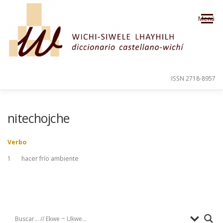
Saltar al contenido
Menú
ISSN 2718-8957
PRESENTACIÓN
PARA EL USUARIO
nitechojche
Verbo
ORDEN ALFABÉTICO
CRÉDITOS
1
hacer frío ambiente