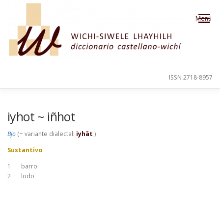
Saltar al contenido
Menú
ISSN 2718-8957
PRESENTACIÓN
PARA EL USUARIO
iyhot ~ iñhot
Bjo
(~ variante dialectal:
iyhät
)
ORDEN ALFABÉTICO
CRÉDITOS
Sustantivo
1
barro
2
lodo