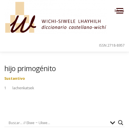
Saltar al contenido
Menú
ISSN 2718-8957
PRESENTACIÓN
PARA EL USUARIO
hijo primogénito
Sustantivo
ORDEN ALFABÉTICO
CRÉDITOS
1 lachenkatsek