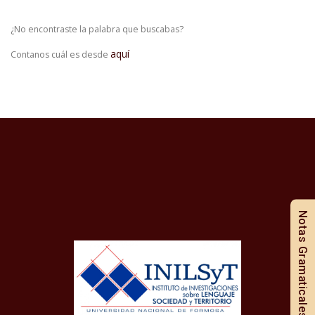
¿No encontraste la palabra que buscabas?
aquí
Contanos cuál es desde
Notas Gramaticales