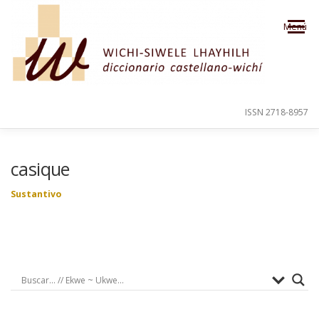
Saltar al contenido
Menú
ISSN 2718-8957
PRESENTACIÓN
PARA EL USUARIO
casique
Sustantivo
ORDEN ALFABÉTICO
CRÉDITOS