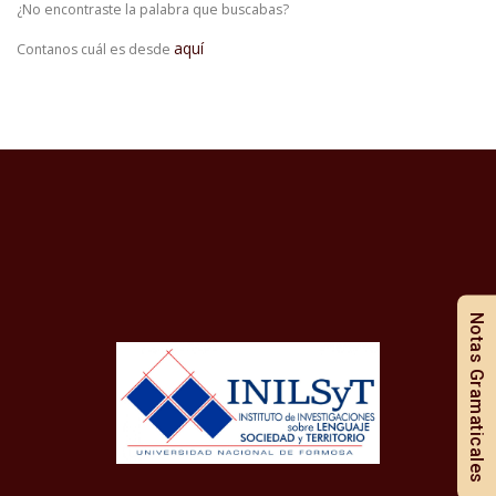
¿No encontraste la palabra que buscabas?
aquí
Contanos cuál es desde
Notas Gramaticales