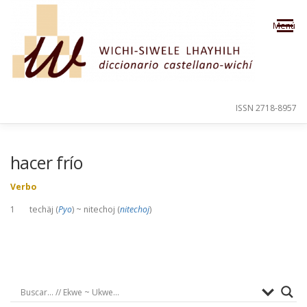
Saltar al contenido
Menú
ISSN 2718-8957
PRESENTACIÓN
PARA EL USUARIO
hacer frío
Verbo
ORDEN ALFABÉTICO
CRÉDITOS
1 techäj (
Pyo
) ~ nitechoj (
nitechoj
)