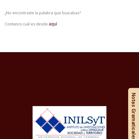
¿No encontraste la palabra que buscabas?
aquí
Contanos cuál es desde
Notas Gramaticales