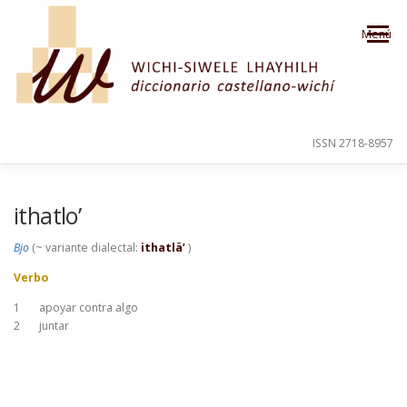
Saltar al contenido
Menú
ISSN 2718-8957
PRESENTACIÓN
PARA EL USUARIO
ithatlo’
Bjo
(~ variante dialectal:
ithatlä’
)
ORDEN ALFABÉTICO
CRÉDITOS
Verbo
1
apoyar contra algo
2
juntar