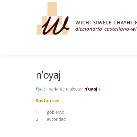
Saltar al contenido
n’oyaj
Pyo
(~ variante dialectal:
n’uyaj
)
Sustantivo
1
gobierno
2
autoridad