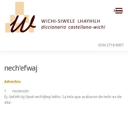
Saltar al contenido
Menú
ISSN 2718-8957
PRESENTACIÓN
PARA EL USUARIO
nech’efwaj
Adverbio
ORDEN ALFABÉTICO
CRÉDITOS
1
reciencito
Ej:
Sak’alh toj t’ipak nech’efwaj lakho.
‘La tela que acabaron de teñir es de
ella’.