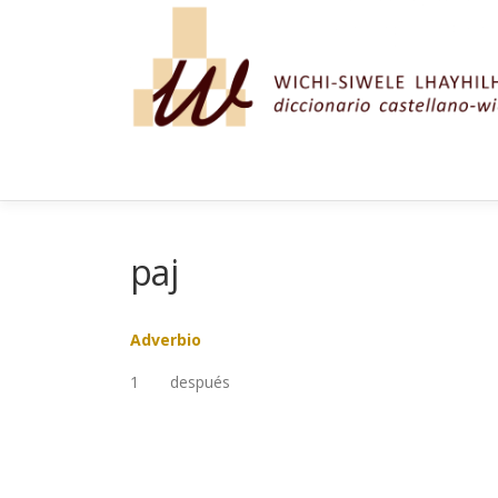
Saltar al contenido
paj
Adverbio
1
después