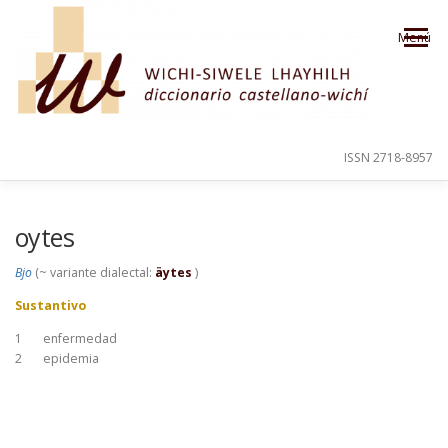
Saltar al contenido
Menú
ISSN 2718-8957
PRESENTACIÓN
PARA EL USUARIO
oytes
Bjo
(~ variante dialectal:
äytes
)
ORDEN ALFABÉTICO
CRÉDITOS
Sustantivo
1
enfermedad
2
epidemia