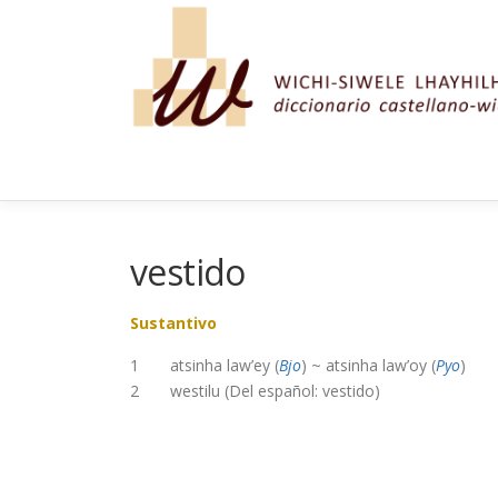
Saltar al contenido
vestido
Sustantivo
1 atsinha law’ey (
Bjo
) ~ atsinha law’oy (
Pyo
)
2 westilu (Del español: vestido)