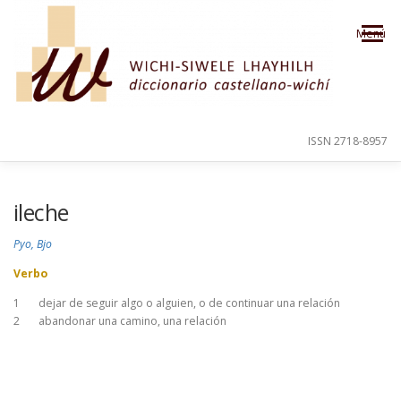
Saltar al contenido
Menú
ISSN 2718-8957
PRESENTACIÓN
PARA EL USUARIO
ileche
Pyo, Bjo
ORDEN ALFABÉTICO
CRÉDITOS
Verbo
1
dejar de seguir algo o alguien, o de continuar una relación
2
abandonar una camino, una relación