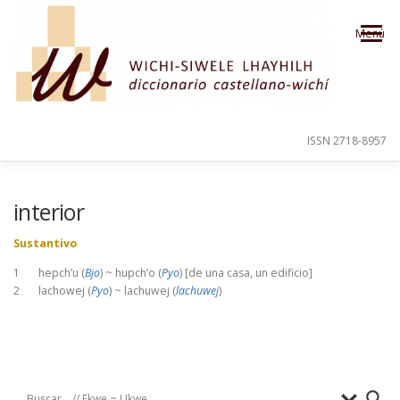
Saltar al contenido
Menú
ISSN 2718-8957
PRESENTACIÓN
PARA EL USUARIO
interior
Sustantivo
ORDEN ALFABÉTICO
CRÉDITOS
1 hepch’u (
Bjo
) ~ hupch’o (
Pyo
) [de una casa, un edificio]
2 lachowej (
Pyo
) ~ lachuwej (
lachuwej
)