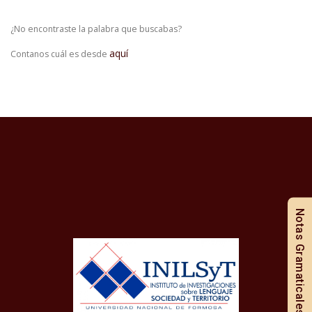
¿No encontraste la palabra que buscabas?
aquí
Contanos cuál es desde
Notas Gramaticales