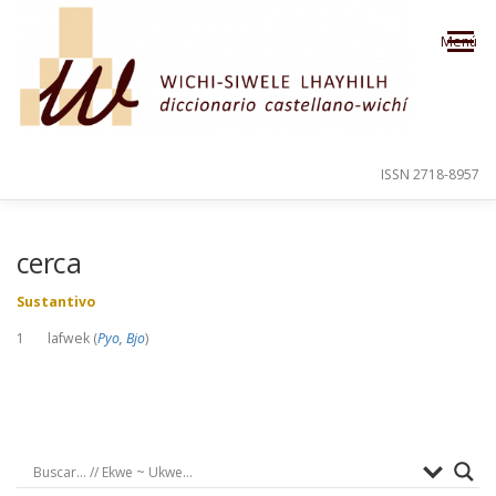
Saltar al contenido
Menú
ISSN 2718-8957
PRESENTACIÓN
PARA EL USUARIO
cerca
Sustantivo
ORDEN ALFABÉTICO
CRÉDITOS
1 lafwek (
Pyo, Bjo
)