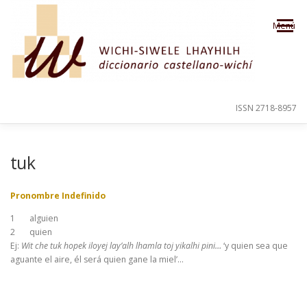
Saltar al contenido
Menú
ISSN 2718-8957
PRESENTACIÓN
PARA EL USUARIO
tuk
Pronombre Indefinido
ORDEN ALFABÉTICO
CRÉDITOS
1
alguien
2
quien
Ej:
Wit che tuk hopek iloyej lay’alh lhamla toj yikalhi pini…
‘y quien sea que
aguante el aire, él será quien gane la miel’…