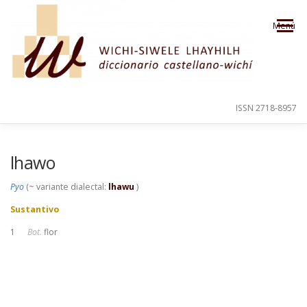
Saltar al contenido
Menú
ISSN 2718-8957
PRESENTACIÓN
PARA EL USUARIO
lhawo
Pyo
(~ variante dialectal:
lhawu
)
ORDEN ALFABÉTICO
CRÉDITOS
Sustantivo
1
Bot.
flor