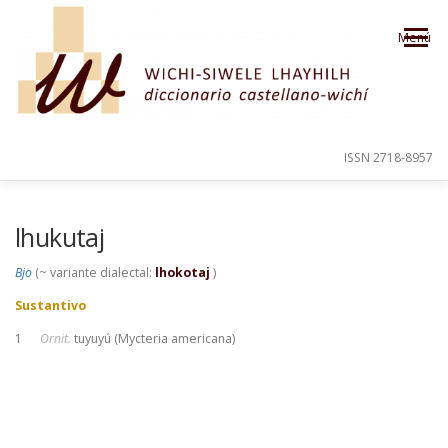
Saltar al contenido
Menú
ISSN 2718-8957
PRESENTACIÓN
PARA EL USUARIO
lhukutaj
Bjo
(~ variante dialectal:
lhokotaj
)
ORDEN ALFABÉTICO
CRÉDITOS
Sustantivo
1
Ornit.
tuyuyú (Mycteria americana)