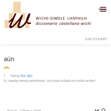
Saltar al contenido
Menú
ISSN 2718-8957
PRESENTACIÓN
PARA EL USUARIO
aún
adv.
ORDEN ALFABÉTICO
CRÉDITOS
1 kamaj (
Pyo, Bjo
)
Ej:
Lawuley kamaj niw’atshana.
‘Las hojas todavía no están verdes’.