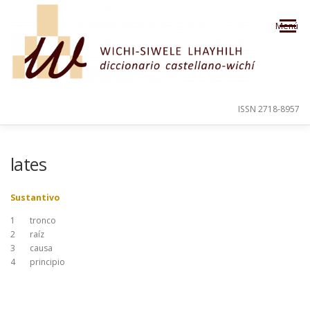
Saltar al contenido
Menú
ISSN 2718-8957
PRESENTACIÓN
PARA EL USUARIO
lates
Sustantivo
ORDEN ALFABÉTICO
CRÉDITOS
1
tronco
2
raíz
3
causa
4
principio