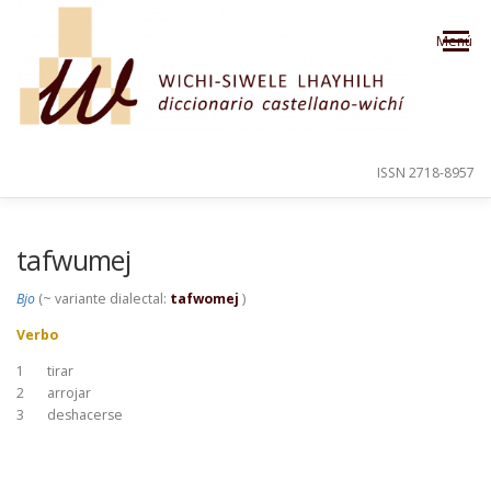
Saltar al contenido
Menú
ISSN 2718-8957
PRESENTACIÓN
PARA EL USUARIO
tafwumej
Bjo
(~ variante dialectal:
tafwomej
)
ORDEN ALFABÉTICO
CRÉDITOS
Verbo
1
tirar
2
arrojar
3
deshacerse