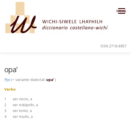
Saltar al contenido
Menú
ISSN 2718-8957
PRESENTACIÓN
PARA EL USUARIO
opa’
Pyo
(~ variante dialectal:
upa’
)
ORDEN ALFABÉTICO
CRÉDITOS
Verbo
1
ser necio, a
2
ser estúpido, a
3
ser tonto, a
4
ser mudo, a