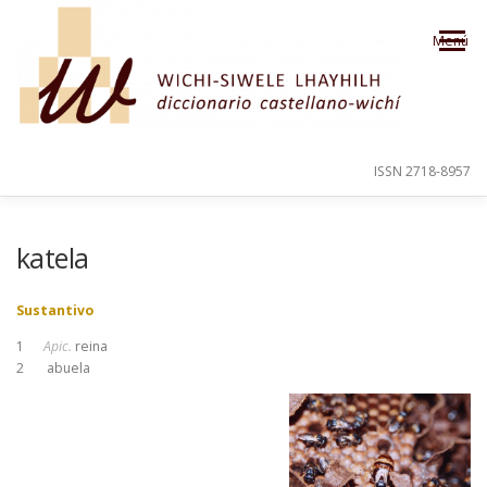
Saltar al contenido
Menú
ISSN 2718-8957
PRESENTACIÓN
PARA EL USUARIO
katela
Sustantivo
ORDEN ALFABÉTICO
CRÉDITOS
1
Apic.
reina
2
abuela