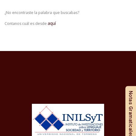
¿No encontraste la palabra que buscabas?
aquí
Contanos cuál es desde
Notas Gramaticales