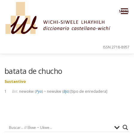
Saltar al contenido
Menú
ISSN 2718-8957
PRESENTACIÓN
PARA EL USUARIO
batata de chucho
Sustantivo
ORDEN ALFABÉTICO
CRÉDITOS
1
Bot.
newokw (
Pyo
) ~ newukw (
Bjo
) [tipo de enredadera]