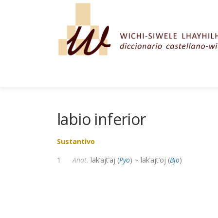
Saltar al contenido
labio inferior
Sustantivo
1
Anat.
lak’ajt’äj (
Pyo
) ~ lak’ajt’oj (
Bjo
)