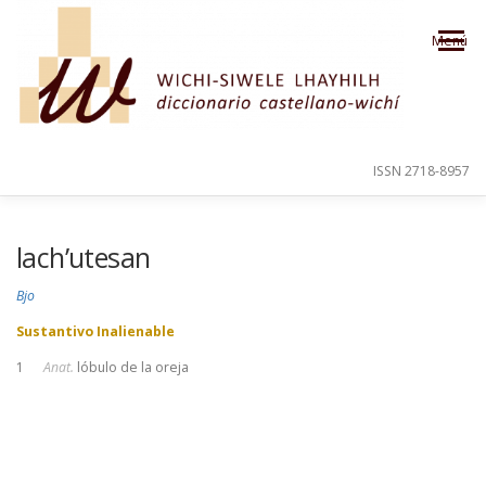
Saltar al contenido
Menú
ISSN 2718-8957
PRESENTACIÓN
PARA EL USUARIO
lach’utesan
Bjo
ORDEN ALFABÉTICO
CRÉDITOS
Sustantivo Inalienable
1
Anat.
lóbulo de la oreja