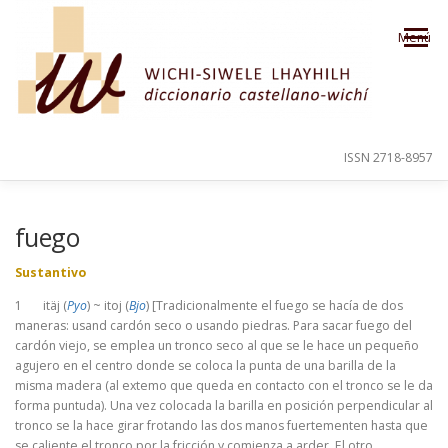
Saltar al contenido
Menú
ISSN 2718-8957
PRESENTACIÓN
PARA EL USUARIO
fuego
Sustantivo
ORDEN ALFABÉTICO
CRÉDITOS
1 itäj (
Pyo
) ~ itoj (
Bjo
) [Tradicionalmente el fuego se hacía de dos
maneras: usand cardón seco o usando piedras. Para sacar fuego del
cardón viejo, se emplea un tronco seco al que se le hace un pequeño
agujero en el centro donde se coloca la punta de una barilla de la
misma madera (al extemo que queda en contacto con el tronco se le da
forma puntuda). Una vez colocada la barilla en posición perpendicular al
tronco se la hace girar frotando las dos manos fuertementen hasta que
se caliente el tronco por la fricción y comienza a arder. El otro