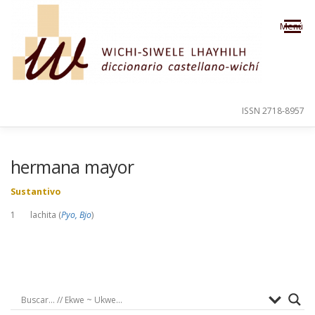
Saltar al contenido
Menú
ISSN 2718-8957
PRESENTACIÓN
PARA EL USUARIO
hermana mayor
Sustantivo
ORDEN ALFABÉTICO
CRÉDITOS
1 lachita (
Pyo, Bjo
)