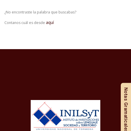
¿No encontraste la palabra que buscabas?
aquí
Contanos cuál es desde
Notas Gramaticales