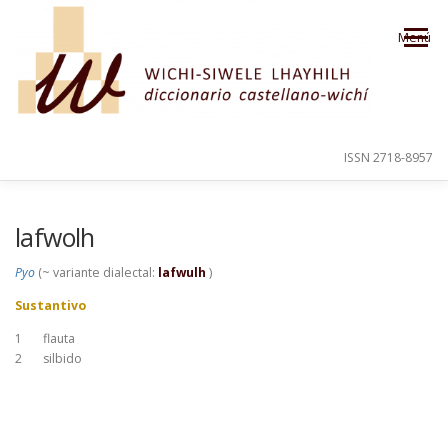
Saltar al contenido
Menú
ISSN 2718-8957
PRESENTACIÓN
PARA EL USUARIO
lafwolh
Pyo
(~ variante dialectal:
lafwulh
)
ORDEN ALFABÉTICO
CRÉDITOS
Sustantivo
1
flauta
2
silbido