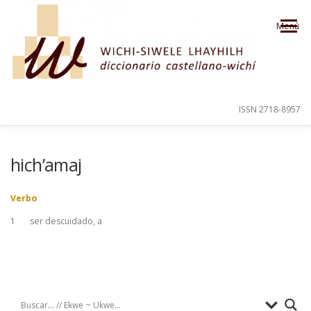
Saltar al contenido
Menú
ISSN 2718-8957
PRESENTACIÓN
PARA EL USUARIO
hich’amaj
Verbo
ORDEN ALFABÉTICO
CRÉDITOS
1
ser descuidado, a