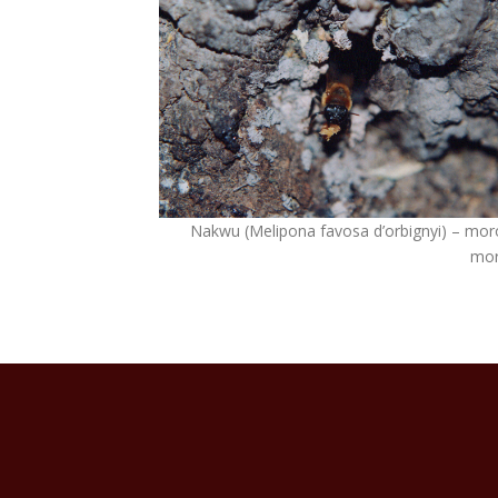
Nakwu (Melipona favosa d’orbignyi) – mor
mo