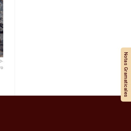
Notas Gramaticales
o-
ro